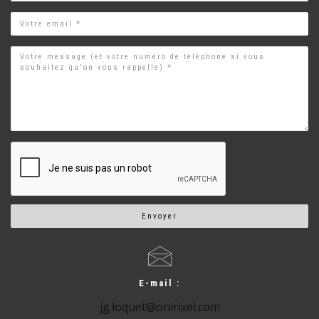
Email
Envoyer
E-mail :
jg.loquet@onirixel.com